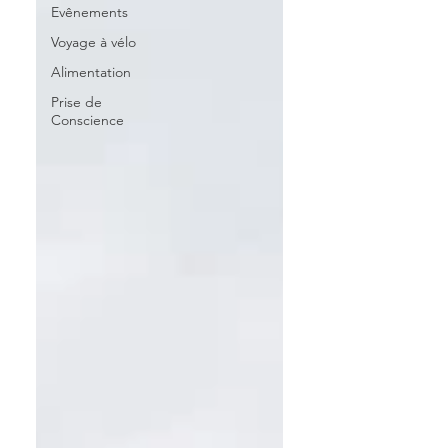
Evênements
Voyage à vélo
Alimentation
Prise de
Conscience