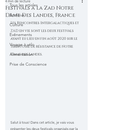
4 min de lecture
Tous les articles
Festivals à la Zad Notre
Dame Des Landes, France
Ecolieux
Les Rencontres Intergalactiques et 
Culture
ZAD en vie sont les deux festivals 
Evênements
ayant eu lieu en fin août 2020 sur le 
Voyage à vélo
territoire de résistance de Notre 
Alimentation
Dame des Landes.
Prise de Conscience
Salut à tous! Dans cet article, je vais vous 
présenter les deux festivals organisés par la 