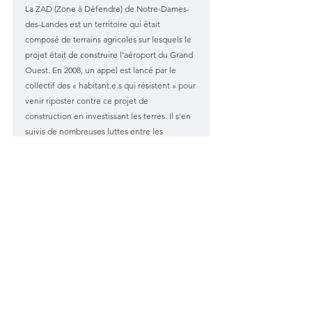
La ZAD (Zone à Défendre) de Notre-Dames-
des-Landes est un territoire qui était 
composé de terrains agricoles sur lesquels le 
projet était de construire l'aéroport du Grand 
Ouest. En 2008, un appel est lancé par le 
collectif des « habitant.e.s qui résistent » pour 
venir riposter contre ce projet de 
construction en investissant les terres. Il s'en 
suivis de nombreuses luttes entre les 
pouvoirs publiques, les forces de l'ordre et 
les habitants sur le site. De nombreuses fois, 
les habitants du site se sont vu expropriés. 
Mais ils sont à chaque fois revenu s'installer 
dans des habitats légers, cultivant la terre et 
créant ainsi un mouvement de résistance par 
occupation physique du sol et d'actions 
directes.
Le projet d'aéroport fut abandonnée le 17 
janvier 2018.