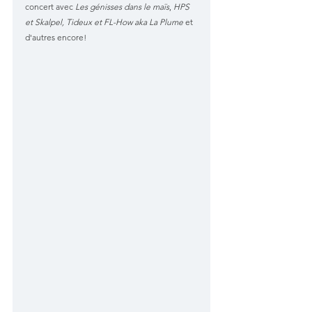
concert avec
Les génisses dans le maïs
, 
HPS 
et Skalpel, Tideux et FL-How aka La Plume
 et 
d'autres encore!