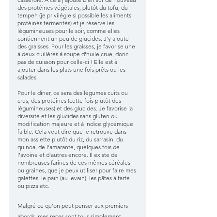
des protéines végétales, plutôt du tofu, du 
tempeh (je privilégie si possible les aliments 
protéinés fermentés) et je réserve les 
légumineuses pour le soir, comme elles 
contiennent un peu de glucides. J'y ajoute 
des graisses. Pour les graisses, je favorise une 
à deux cuillères à soupe d'huile crue, donc 
pas de cuisson pour celle-ci ! Elle est à 
ajouter dans les plats une fois prêts ou les 
salades.
Pour le dîner, ce sera des légumes cuits ou 
crus, des protéines (cette fois plutôt des 
légumineuses) et des glucides. Je favorise la 
diversité et les glucides sans gluten ou 
modification majeure et à indice glycémique 
faible. Cela veut dire que je retrouve dans 
mon assiette plutôt du riz, du sarrasin, du 
quinoa, de l’amarante, quelques fois de 
l'avoine et d'autres encore. Il existe de 
nombreuses farines de ces mêmes céréales 
ou graines, que je peux utiliser pour faire mes 
galettes, le pain (au levain), les pâtes à tarte 
ou pizza etc. 
Malgré ce qu'on peut penser aux premiers 
abords, mes repas sont tous simplement 