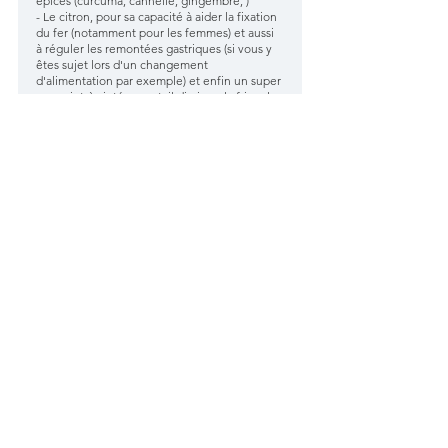
épices (curcuma, cannelle, gingembre, )
- Le citron, pour sa capacité à aider la fixation 
du fer (notamment pour les femmes) et aussi 
à réguler les remontées gastriques (si vous y 
êtes sujet lors d'un changement 
d'alimentation par exemple) et enfin un super 
pouvoir très intéressant, il diminue la fringale 
de sucre !
- Les noix, pour leur apport en oméga 3 et 
oméga 6, ainsi que leur capacité à réduire les 
douleurs (une poignée suffirait). Quoiqu'il en 
soit, cela ne peut pas vous faire de mal, sauf 
si vous y êtes allergique !
- La protéine de chanvre, qui est un très bon 
complément lorsque vous ne mangez pas 
assez de protéines selon le calcul 
approximatif de 0.8g par poids de corps pour 
une personne qui n'est pas active à 1.2 pour 
une personne active sportive. Bien sûr, elle 
est végétale mais peut-être consommée par 
des personnes omnivores. Justement, elle est 
de bien meilleure qualité et est mieux 
absorbée par le corps que les mélanges 
habituels de pois, de soja (ou autres 
mélanges parfois avec des composants 
chimiques peu claires)
- Les noix du brésil, 3 par jour en cure, même 
si elles viennent de loin, leurs bénéfices en 