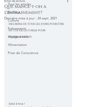
8 min de lecture
Tous les articles
Que mange-t-on à
l'entrainement?
Ecolieux
Dernière mise à jour :
24 sept. 2021
Culture
Mes repas de tous les jours pour être 
Evênements
au top de la forme pour 
Voyage à vélo
l'entrainement.
Alimentation
Prise de Conscience
Salut à tous !