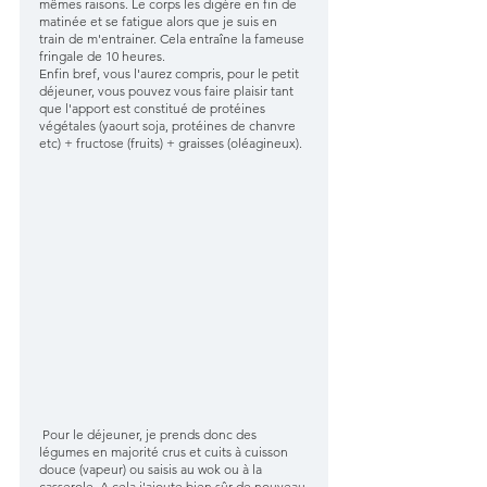
mêmes raisons. Le corps les digère en fin de 
matinée et se fatigue alors que je suis en 
train de m'entrainer. Cela entraîne la fameuse 
fringale de 10 heures.
Enfin bref, vous l'aurez compris, pour le petit 
déjeuner, vous pouvez vous faire plaisir tant 
que l'apport est constitué de protéines 
végétales (yaourt soja, protéines de chanvre 
etc) + fructose (fruits) + graisses (oléagineux).
 Pour le déjeuner, je prends donc des 
légumes en majorité crus et cuits à cuisson 
douce (vapeur) ou saisis au wok ou à la 
casserole. A cela j'ajoute bien sûr de nouveau 