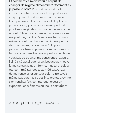
Et comment ça m'est venu à l'esprit de 
changer de régime alimentaire ? Comment ai-
je passé le pas ? 
J'avais déjà des débats 
intérieurs entre mes convictions profondes et 
ce que je mettais dans mon assiette mais je 
les repoussais. Et puis en faisant de plus en 
plus de sport, j'ai dû passer à une partie de 
protéines végétales. Un jour, je me suis lancé 
un défi. "Pour voir, si j'en ai marre ou si ça ne 
me plait pas, j'arrête. Mais je me tiens quand 
même au défi de changer de régime pendant 
deux semaines, puis un mois". Et puis, 
pendant ce temps, je me suis renseignée sur 
tout cela de manière plus approfondie
. 
Je ne 
veux pas de cela sur ma conscience. Et puis, 
j'ai réalisé aussi que j'allais beaucoup mieux, 
je me sentais plus en forme. Plus tard, cela à 
été confirmé par des tests médicaux. Avant 
de me renseigner sur tout cela, je ne savais 
même pas que j'avais des intolérances. On ne 
s'en rend parfois compte que lorsqu'on 
supprime les éléments qui nous perturbent.
Alors qu'est-ce qu'on  mange ?