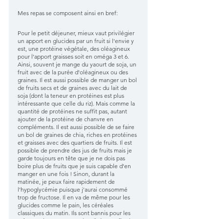
Mes repas se composent ainsi en bref:
Pour le petit déjeuner, mieux vaut privilégier 
un apport en glucides par un fruit si l'envie y 
est, une protéine végétale, des oléagineux 
pour l'apport graisses soit en oméga 3 et 6. 
Ainsi, souvent je mange du yaourt de soja, un 
fruit avec de la purée d'oléagineux ou des 
graines. Il est aussi possible de manger un bol 
de fruits secs et de graines avec du lait de 
soja (dont la teneur en protéines est plus 
intéressante que celle du riz). Mais comme la 
quantité de protéines ne suffit pas, autant 
ajouter de la protéine de chanvre en 
compléments. Il est aussi possible de se faire 
un bol de graines de chia, riches en protéines 
et graisses avec des quartiers de fruits. Il est 
possible de prendre des jus de fruits mais je 
garde toujours en tête que je ne dois pas 
boire plus de fruits que je suis capable d'en 
manger en une fois ! Sinon, durant la 
matinée, je peux faire rapidement de 
l'hypoglycémie puisque j'aurai consommé 
trop de fructose. Il en va de même pour les 
glucides comme le pain, les céréales 
classiques du matin. Ils sont bannis pour les 