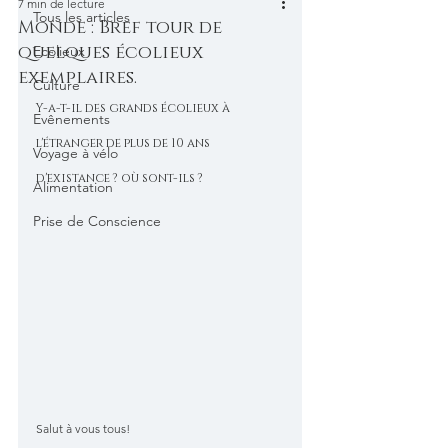
7 min de lecture
Tous les articles
Monde : Bref tour de
quelques écolieux
Ecolieux
exemplaires.
Culture
Y-a-t-il des grands écolieux à 
Evênements
l'étranger de plus de 10 ans 
Voyage à vélo
d'existance ? où sont-ils ?
Alimentation
Prise de Conscience
Salut à vous tous!