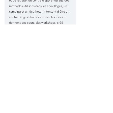
et de retraite, un centre d'apprentissage des 
méthodes utilisées dans les écovillages, un 
camping et un éco-hotel. Il tentent d'être un 
centre de gestation des nouvelles idées et 
donnent des cours, des workshops, créé 
autant de dynamise que possible pour 
échanger les connaissances avec les 
personnes extérieures. Dans leur charte, il est 
écrit que tous doivent résoudre les conflits 
dans la non-violence, qu'ils vivent ensemble 
et sont d'accord sur des principes de vie qui 
seraient les meilleurs à leurs yeux mais que, 
tant que cela n'a pas un impact négatif sur 
autrui ou son environnement, chacun peut 
vivre comme bon lui semble.